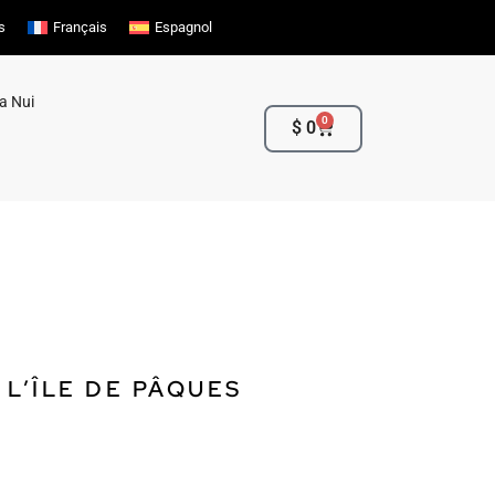
s
Français
Espagnol
a Nui
0
Cart
$
0
 L’ÎLE DE PÂQUES