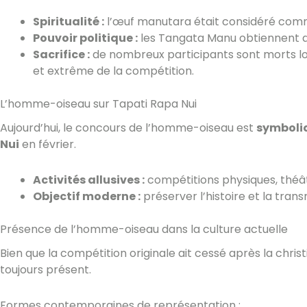
Spiritualité :
l’œuf manutara était considéré com
Pouvoir politique :
les Tangata Manu obtiennent des
Sacrifice :
de nombreux participants sont morts lors
et extrême de la compétition.
L’homme-oiseau sur Tapati Rapa Nui
Aujourd’hui, le concours de l’homme-oiseau est
symboli
Nui
en février.
Activités allusives :
compétitions physiques, théât
Objectif moderne :
préserver l’histoire et la tran
Présence de l’homme-oiseau dans la culture actuelle
Bien que la compétition originale ait cessé après la christi
toujours présent.
Formes contemporaines de représentation :