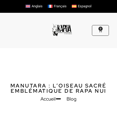
Aller
Anglais
Français
Espagnol
au
contenu
0
Cart
MANUTARA : L’OISEAU SACRÉ
EMBLÉMATIQUE DE RAPA NUI
Accueil
Blog