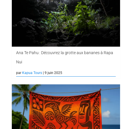
Ana Te Pahu : Découvrez la grotte aux bananes à Rapa
Nui
par
Kapua Tours
| 9 juin 2025